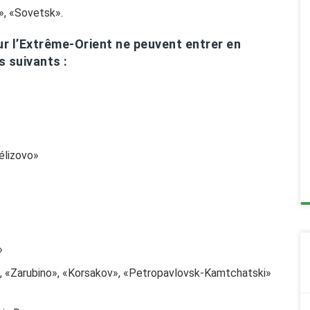
», «Sovetsk».
our l’Extrême-Orient ne peuvent entrer en
s suivants :
élizovo»
»
», «Zarubino», «Korsakov», «Petropavlovsk-Kamtchatski»